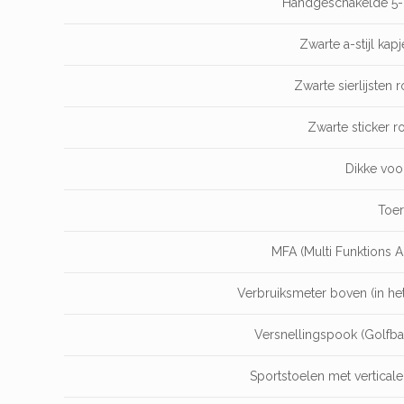
Handgeschakelde 5-b
Zwarte a-stijl kapj
Zwarte sierlijsten 
Zwarte sticker r
Dikke voor
Toer
MFA (Multi Funktions 
Verbruiksmeter boven (in het
Versnellingspook (Golfba
Sportstoelen met verticale 