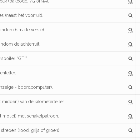
ak (bakcode: 7G of 9A).
es (naast het voorruit).
rondom (smalle versie).
ondom de achterruit.
spoiler “GTI”.
enteller.
Anzeige = boordcomputer).
 midden) van de kilometerteller.
l motief) met schakelpatroon.
strepen (rood, grijs of groen).