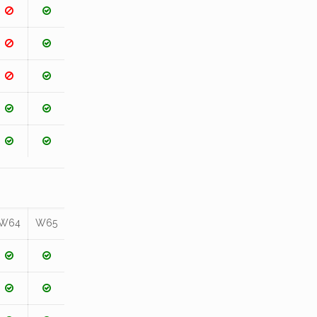
W64
W65