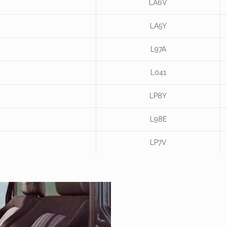
LA6V
LA5Y
L97A
L041
LP8Y
L98E
LP7V