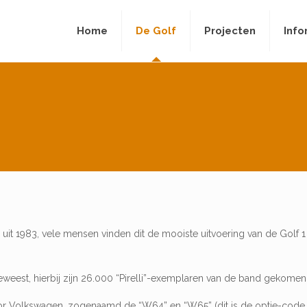
Home
De Golf
Projecten
Info
g uit 1983, vele mensen vinden dit de mooiste uitvoering van de Golf 1
eweest, hierbij zijn 26.000 “Pirelli”-exemplaren van de band gekomen
 door Volkswagen, zogenaamd de “W64” en “W65” (dit is de optie-code 