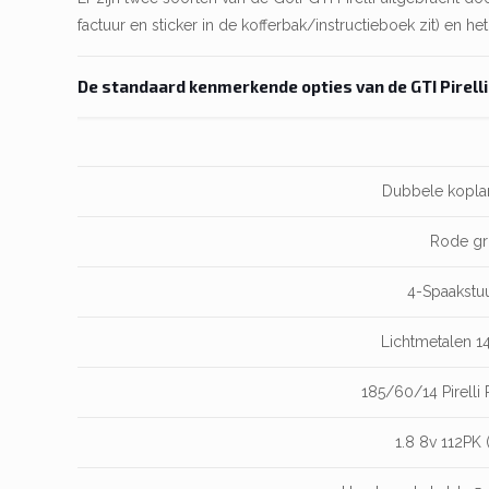
factuur en sticker in de kofferbak/instructieboek zit) en het
De standaard kenmerkende opties van de GTI Pirelli
Dubbele koplam
Rode gri
4-Spaakstuu
Lichtmetalen 14
185/60/14 Pirelli 
1.8 8v 112PK