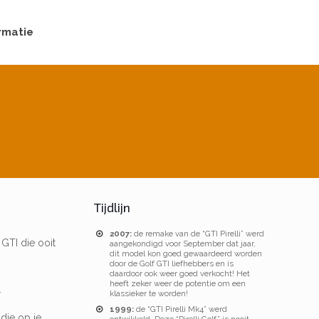
rmatie
Tijdlijn
2007:
de remake van de “GTI Pirelli” werd
 GTI die ooit
aangekondigd voor September dat jaar,
dit model kon goed gewaardeerd worden
door de Golf GTI liefhebbers en is
daardoor ook weer goed verkocht! Het
heeft zeker weer de potentie om een
.
klassieker te worden!
1999:
de “GTI Pirelli Mk4” werd
die op je