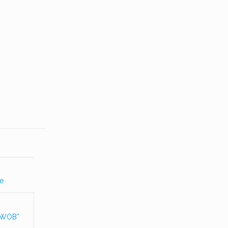
re
n “WOB”