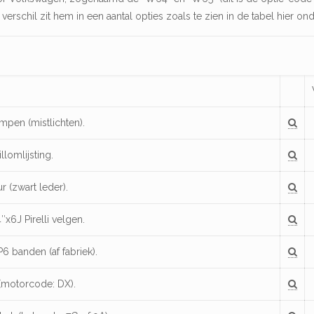
 verschil zit hem in een aantal opties zoals te zien in de tabel hier ond
pen (mistlichten).
llomlijsting.
r (zwart leder).
″x6J Pirelli velgen.
P6 banden (af fabriek).
 (motorcode: DX).