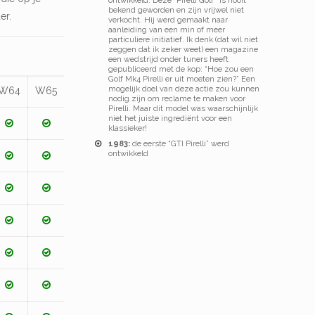
ontwikkeld. Deze “Pirelli Golf” is nooit
bekend geworden en zijn vrijwel niet
er.
verkocht. Hij werd gemaakt naar
aanleiding van een min of meer
particuliere initiatief. Ik denk (dat wil niet
zeggen dat ik zeker weet) een magazine
een wedstrijd onder tuners heeft
gepubliceerd met de kop: “Hoe zou een
Golf Mk4 Pirelli er uit moeten zien?” Een
mogelijk doel van deze actie zou kunnen
W64
W65
nodig zijn om reclame te maken voor
Pirelli. Maar dit model was waarschijnlijk
niet het juiste ingrediënt voor een
klassieker!
1983:
de eerste “GTI Pirelli” werd
ontwikkeld