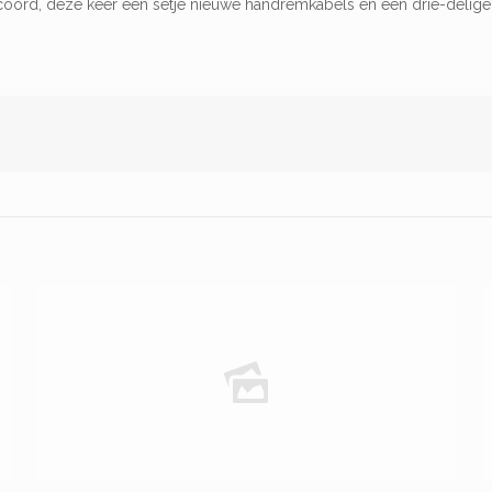
ord, deze keer een setje nieuwe handremkabels en een drie-delige Ze