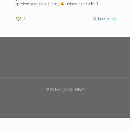
spreken voor zich lijkt mij
Helaas is de Golf
[…]
0
Lees meer
© 2018 - golf-pirelli.nl
F.A.Q.
Disclaimer
Contact